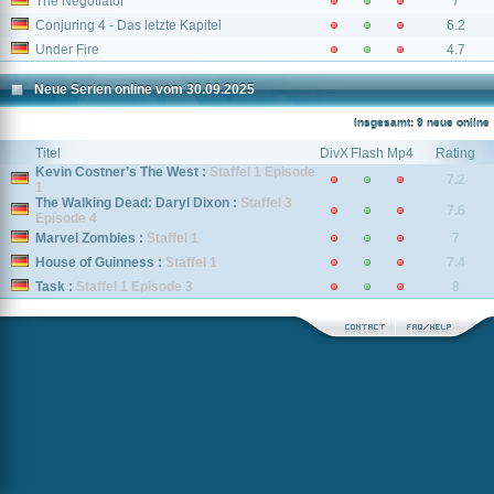
The Negotiator
7
Conjuring 4 - Das letzte Kapitel
6.2
Under Fire
4.7
Neue Serien online vom 30.09.2025
Insgesamt: 9 neue online
Titel
DivX
Flash
Mp4
Rating
Kevin Costner’s The West :
Staffel 1 Episode
7.2
1
The Walking Dead: Daryl Dixon :
Staffel 3
7.6
Episode 4
Marvel Zombies :
Staffel 1
7
House of Guinness :
Staffel 1
7.4
Task :
Staffel 1 Episode 3
8