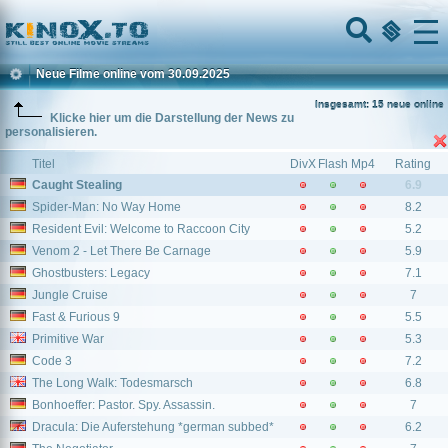
Home
Menu
Neue Filme online vom 30.09.2025
Insgesamt: 15 neue online
Klicke hier um die Darstellung der News zu
personalisieren.
Titel
DivX
Flash
Mp4
Rating
Caught Stealing
6.9
Spider-Man: No Way Home
8.2
Resident Evil: Welcome to Raccoon City
5.2
Venom 2 - Let There Be Carnage
5.9
Ghostbusters: Legacy
7.1
Jungle Cruise
7
Fast & Furious 9
5.5
Primitive War
5.3
Code 3
7.2
The Long Walk: Todesmarsch
6.8
Bonhoeffer: Pastor. Spy. Assassin.
7
Dracula: Die Auferstehung *german subbed*
6.2