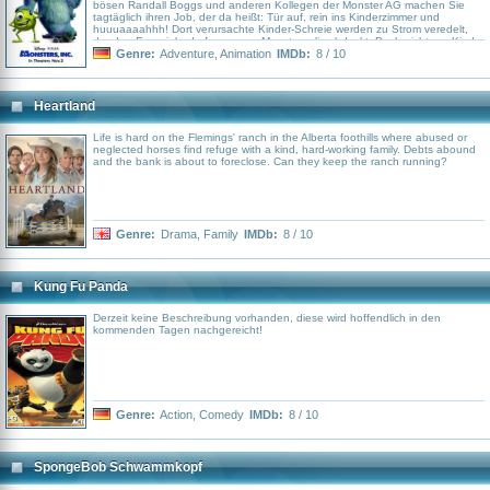
bösen Randall Boggs und anderen Kollegen der Monster AG machen Sie
tagtäglich ihren Job, der da heißt: Tür auf, rein ins Kinderzimmer und
huuuaaaahhh! Dort verursachte Kinder-Schreie werden zu Strom veredelt,
der den Energiebedarf von ganz Monstropolis abdeckt. Doch nicht nur Kinder
haben Angst vor Monstern. Wer hätte gedacht, dass Monster nichts auf der
Genre:
Adventure
,
Animation
IMDb:
8 / 10
Welt mehr fürchten als Menschenkinder? Dementsprechend entsetzt sind
Sulley und Mike, als sie versehentlich das kleine Mädchen Buh mit in die
Monster-Welt bringen…
Heartland
Life is hard on the Flemings' ranch in the Alberta foothills where abused or
neglected horses find refuge with a kind, hard-working family. Debts abound
and the bank is about to foreclose. Can they keep the ranch running?
Genre:
Drama
,
Family
IMDb:
8 / 10
Kung Fu Panda
Derzeit keine Beschreibung vorhanden, diese wird hoffendlich in den
kommenden Tagen nachgereicht!
Genre:
Action
,
Comedy
IMDb:
8 / 10
SpongeBob Schwammkopf